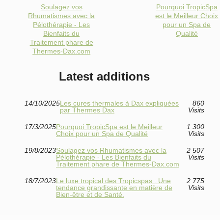
Soulagez vos
Pourquoi TropicSpa
Rhumatismes avec la
est le Meilleur Choix
Pélothérapie - Les
pour un Spa de
Bienfaits du
Qualité
Traitement phare de
Thermes-Dax.com
Latest additions
14/10/2025
Les cures thermales à Dax expliquées
860
par Thermes Dax
Visits
17/3/2025
Pourquoi TropicSpa est le Meilleur
1 300
Choix pour un Spa de Qualité
Visits
19/8/2023
Soulagez vos Rhumatismes avec la
2 507
Pélothérapie - Les Bienfaits du
Visits
Traitement phare de Thermes-Dax.com
18/7/2023
Le luxe tropical des Tropicspas : Une
2 775
tendance grandissante en matière de
Visits
Bien-être et de Santé.