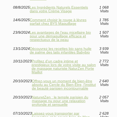
08/8/2025
Les Ingrédients Naturels Essentiels
1 068
dans votre Crème Visage
Visits
14/6/2025
Comment choisir le rouge à lèvres
1 785
parfait chez BYS Maquillage
Visits
23/9/2024
Les avantages de l'eau micellaire bio
1 507
pour une démaquillage efficace et
Visits
respectueux de la peau
13/1/2024
Découvrez les recettes bio sans huile
3 939
de palme des laits infantiles Babybio
Visits
10/11/2023
Profitez d'un cadre intime et
2 772
prestigieux lors de votre visite au salon
Visits
de massage naturiste NaturZen Porte
Maillot
20/10/2023
Offrez-vous un moment de bien-être
2 640
absolu au Cercle du Bien-Être, l'institut
Visits
de beauté parisien incontournable
20/10/2023
NaturetZen : le temple parisien du
2 057
massage nu pour une relaxation
Visits
profonde et sensuelle
07/10/2023
Laissez-vous transporter par
2 628
l'expertise et le savoir-faire de Mon
Visits