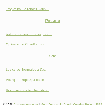
TropicSpa : le rendez-vous...
Piscine
Automatisation du dosage de...
Optimisez le Chauffage de...
Spa
Les cures thermales à Dax...
Pourquoi TropicSpa est le...
Découvrez les bienfaits des...
© 2026
Pop-piscines.com
|
Most Frequently Read
|
Cookies Policy
|
RSS