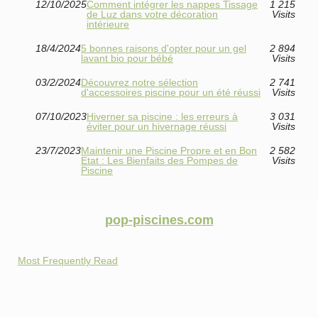
12/10/2025
Comment intégrer les nappes Tissage
1 215
de Luz dans votre décoration
Visits
intérieure
18/4/2024
5 bonnes raisons d'opter pour un gel
2 894
lavant bio pour bébé
Visits
03/2/2024
Découvrez notre sélection
2 741
d'accessoires piscine pour un été réussi
Visits
07/10/2023
Hiverner sa piscine : les erreurs à
3 031
éviter pour un hivernage réussi
Visits
23/7/2023
Maintenir une Piscine Propre et en Bon
2 582
Etat : Les Bienfaits des Pompes de
Visits
Piscine
pop-piscines.com
Most Frequently Read